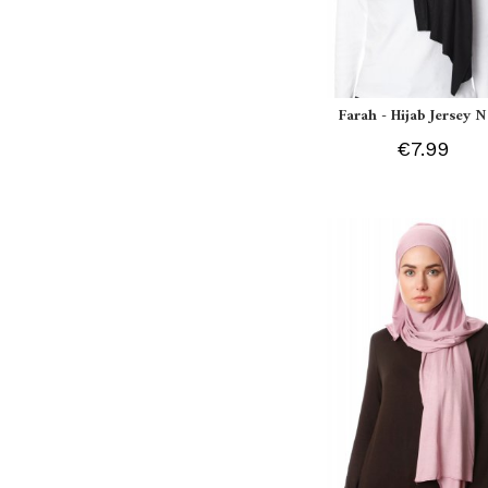
Farah - Hijab Jersey N
€7.99