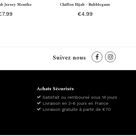
jab Jersey Menthe
Chiffon Hijab - Bubblegum
€7.99
€4.99
Suivez nous
Achats Sécurisés
Satisfait ou remboursé sous 14 jours
Livraison en 3-6 jours en France
Livraison gratuite à partir de €70