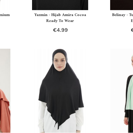
remium
Yazmin - Hijab Amira Cocoa
Belinay - T
Ready To Wear
€4.99