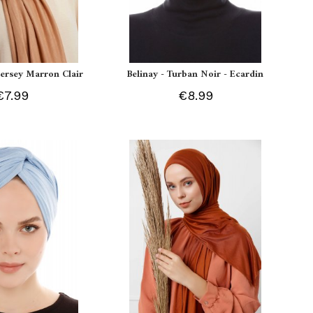
 Jersey Marron Clair
Belinay - Turban Noir - Ecardin
€7.99
€8.99