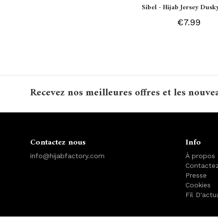
Sibel - Hijab Jersey Dusk
€7.99
Recevez nos meilleures offres et les nouve
Contactez nous
Info
info@hijabfactory.com
À propos
Contacte
Presse
Cookies
Fil D'actu