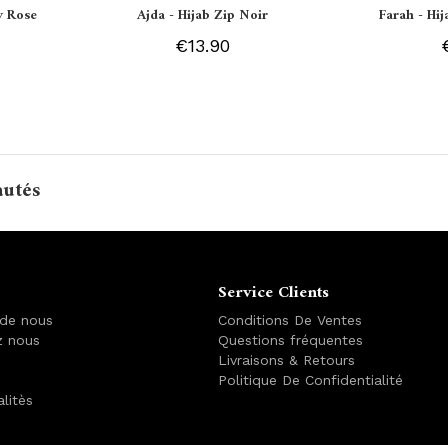
y Rose
Ajda - Hijab Zip Noir
Farah - Hi
€13.90
autés
Service Clients
 de nous
Conditions De Ventes
z nous
Questions fréquentes
Livraisons & Retours
Politique De Confidentialité
alitès