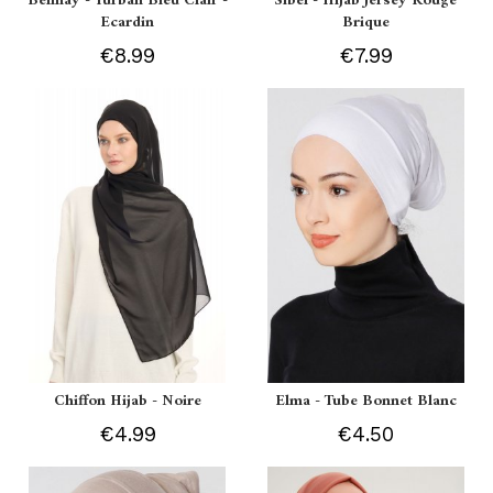
Belinay - Turban Bleu Clair -
Sibel - Hijab Jersey Rouge
Ecardin
Brique
€8.99
€7.99
Chiffon Hijab - Noire
Elma - Tube Bonnet Blanc
€4.99
€4.50