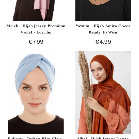
Melek - Hijab Jersey Premium
Yazmin - Hijab Amira Cocoa
Violet - Ecardin
Ready To Wear
€7.99
€4.99