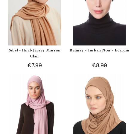
Sibel - Hijab Jersey Marron
Belinay - Turban Noir - Ecardin
Clair
€7.99
€8.99