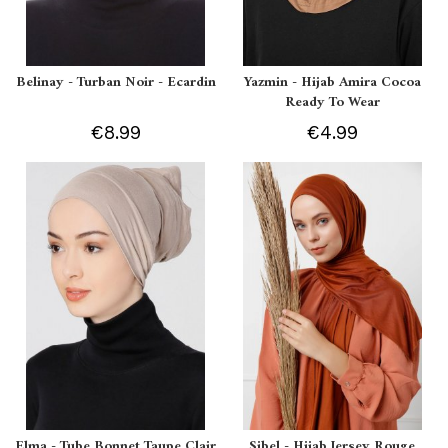
Belinay - Turban Noir - Ecardin
Yazmin - Hijab Amira Cocoa
Ready To Wear
€8.99
€4.99
Elma - Tube Bonnet Taupe Clair
Sibel - Hijab Jersey Rouge