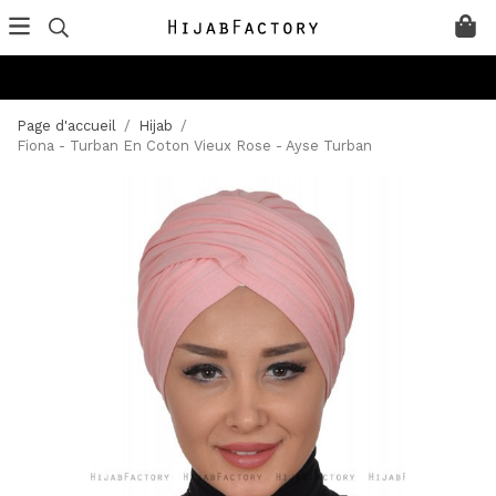
Page d'accueil
/
Hijab
/
Fiona - Turban En Coton Vieux Rose - Ayse Turban