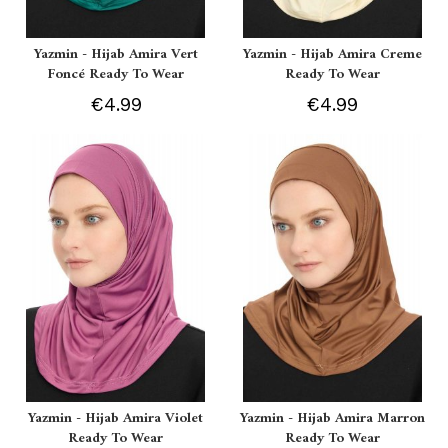
Yazmin - Hijab Amira Vert
Yazmin - Hijab Amira Creme
Foncé Ready To Wear
Ready To Wear
€4.99
€4.99
Yazmin - Hijab Amira Violet
Yazmin - Hijab Amira Marron
Ready To Wear
Ready To Wear