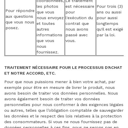
coordonnées,
Le traitement
les photos
est nécessaire
Pour trois (3)
Pour répondre
que vous
pour
ans ou aussi
aux questions
nous envoyez
l'exécution du
pour aussi
que vous nous
et toutes
contrat que
longtemps
posez.
autres
nous avons
qu'il est exigé
informations
passé avec
par la loi.
que vous
vous.
nous
fournissez.
TRAITEMENT NÉCESSAIRE POUR LE PROCESSUS D’ACHAT
ET NOTRE ACCORD, ETC.
Pour que nous puissions mener à bien votre achat, par
exemple pour être en mesure de livrer le produit, nous
avons besoin de traiter vos données personnelles. Nous
avons également besoin de traiter vos données
personnelles pour nous conformer à des exigences légales
ou autres, telles que l’obligation comptable de sauvegarder
les données et le respect des lois relatives à la protection
des consommateurs. Si vous ne nous fournissez pas de
données personnelles à ces fins, nous ne serons pas en