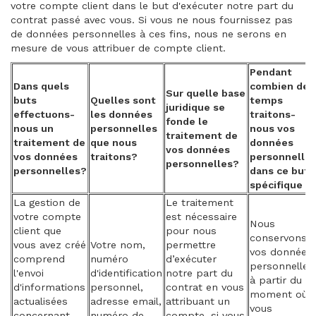
votre compte client dans le but d'exécuter notre part du
contrat passé avec vous. Si vous ne nous fournissez pas
de données personnelles à ces fins, nous ne serons en
mesure de vous attribuer de compte client.
Pendant
Dans quels
combien de
Sur quelle base
buts
Quelles sont
temps
juridique se
effectuons-
les données
traitons-
fonde le
nous un
personnelles
nous vos
traitement de
traitement de
que nous
données
vos données
vos données
traitons?
personnelle
personnelles?
personnelles?
dans ce but
spécifique ?
La gestion de
Le traitement
votre compte
est nécessaire
Nous
client que
pour nous
conservons
vous avez créé
Votre nom,
permettre
vos données
comprend
numéro
d’exécuter
personnelles
l'envoi
d'identification
notre part du
à partir du
d'informations
personnel,
contrat en vous
moment où
actualisées
adresse email,
attribuant un
vous
concernant
numéro de
compte, si vous