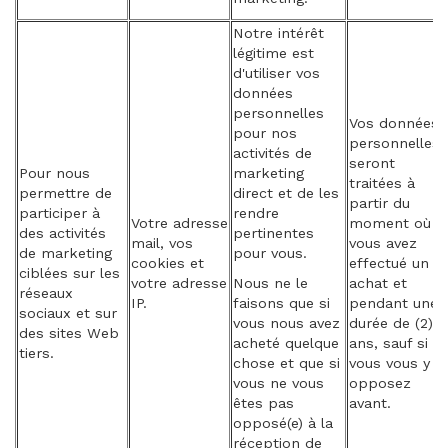
Notre intérêt
légitime est
d'utiliser vos
données
personnelles
Vos données
pour nos
personnelles
activités de
seront
Pour nous
marketing
traitées à
permettre de
direct et de les
partir du
participer à
rendre
Votre adresse
moment où
des activités
pertinentes
mail, vos
vous avez
de marketing
pour vous.
cookies et
effectué un
ciblées sur les
votre adresse
Nous ne le
achat et
réseaux
IP.
faisons que si
pendant une
sociaux et sur
vous nous avez
durée de (2)
des sites Web
acheté quelque
ans, sauf si
tiers.
chose et que si
vous vous y
vous ne vous
opposez
êtes pas
avant.
opposé(e) à la
réception de