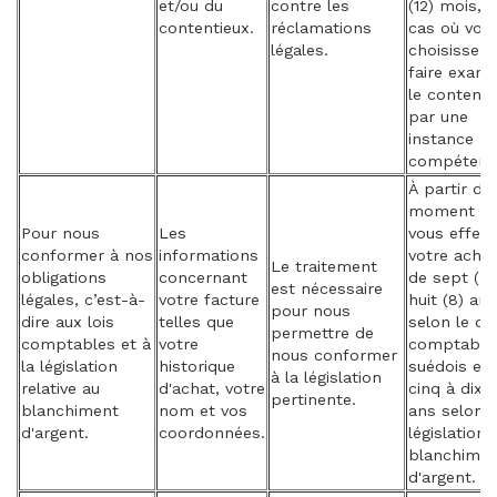
et/ou du
contre les
(12) mois, 
contentieux.
réclamations
cas où vou
légales.
choisissez 
faire exami
le contenti
par une
instance
compétent
À partir du
moment o
Pour nous
Les
vous effec
conformer à nos
informations
votre achat
Le traitement
obligations
concernant
de sept (7)
est nécessaire
légales, c’est-à-
votre facture
huit (8) ans
pour nous
dire aux lois
telles que
selon le dro
permettre de
comptables et à
votre
comptable
nous conformer
la législation
historique
suédois et 
à la législation
relative au
d'achat, votre
cinq à dix (
pertinente.
blanchiment
nom et vos
ans selon l
d'argent.
coordonnées.
législation 
blanchimen
d'argent.