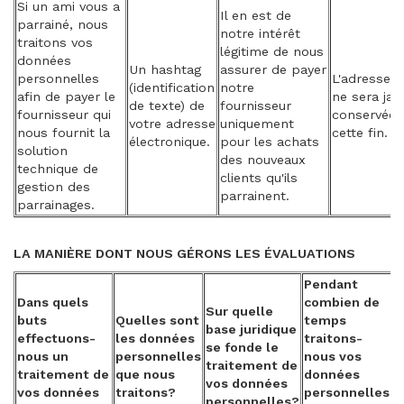
Si un ami vous a
Il en est de
parrainé, nous
notre intérêt
traitons vos
légitime de nous
données
Un hashtag
assurer de payer
personnelles
L'adresse e
(identification
notre
afin de payer le
ne sera jam
de texte) de
fournisseur
fournisseur qui
conservée 
votre adresse
uniquement
nous fournit la
cette fin.
électronique.
pour les achats
solution
des nouveaux
technique de
clients qu'ils
gestion des
parrainent.
parrainages.
LA MANIÈRE DONT NOUS GÉRONS LES ÉVALUATIONS
Pendant
Dans quels
combien de
Sur quelle
buts
Quelles sont
temps
base juridique
effectuons-
les données
traitons-
se fonde le
nous un
personnelles
nous vos
traitement de
traitement de
que nous
données
vos données
vos données
traitons?
personnelles
personnelles?