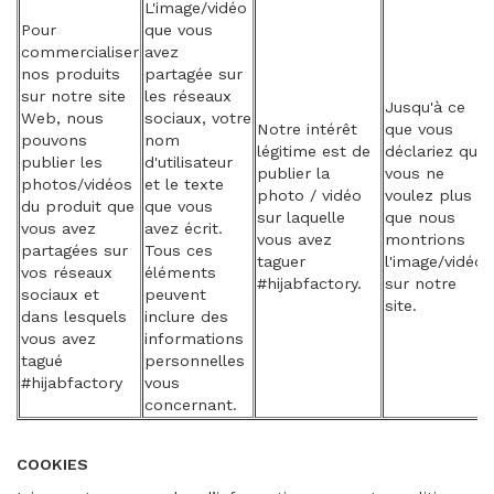
L'image/vidéo
Pour
que vous
commercialiser
avez
nos produits
partagée sur
sur notre site
les réseaux
Jusqu'à ce
Web, nous
sociaux, votre
Notre intérêt
que vous
pouvons
nom
légitime est de
déclariez que
publier les
d'utilisateur
publier la
vous ne
photos/vidéos
et le texte
photo / vidéo
voulez plus
du produit que
que vous
sur laquelle
que nous
vous avez
avez écrit.
vous avez
montrions
partagées sur
Tous ces
taguer
l'image/vidéo
vos réseaux
éléments
#hijabfactory.
sur notre
sociaux et
peuvent
site.
dans lesquels
inclure des
vous avez
informations
tagué
personnelles
#hijabfactory
vous
concernant.
COOKIES