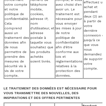
effectuez un
votre compte
téléphone
avez choisi d'en
achat et
et notre
mobile,
avoir un. Le
pendant
politique de
cookies,
traitement est
deux (2) ans
confidentialité.
adresse IP,
nécessaire pour
à partir de
Cela
nom
vous envoyer
votre
comprend
d'utilisateur, et
les mises à jour
dernière
aussi un
adresse
de notre
connexion ou
traitement des
postale à
politique de
jusqu'à ce
données afin
laquelle vous
confidentialité
que vous
de nous
souhaitez que
afin d'être
nous
permettre de
les produits
conforme aux
demandiez
prendre des
achetés
lois et
de supprime
mesures de
soient livrés.
réglementations
votre
sécurité vis à
relatives à la
compte.
vis de votre
protection des
compte.
données.
LE TRAITEMENT DES DONNÉES EST NÉCESSAIRE POUR
VOUS TRANSMETTRE DES NOUVELLES, DES
INSPIRATIONS ET DES OFFRES PERTINENTES
Pendant