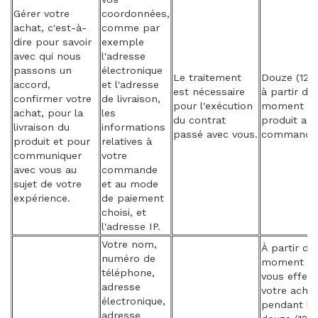
Gérer votre
coordonnées,
achat, c'est-à-
comme par
dire pour savoir
exemple
avec qui nous
l'adresse
passons un
électronique
Le traitement
Douze (12)
accord,
et l'adresse
est nécessaire
à partir du
confirmer votre
de livraison,
pour l'exécution
moment ou
achat, pour la
les
du contrat
produit a é
livraison du
informations
passé avec vous.
commandé
produit et pour
relatives à
communiquer
votre
avec vous au
commande
sujet de votre
et au mode
expérience.
de paiement
choisi, et
l'adresse IP.
Votre nom,
À partir du
numéro de
moment o
téléphone,
vous effec
adresse
votre achat
électronique,
pendant le
adresse