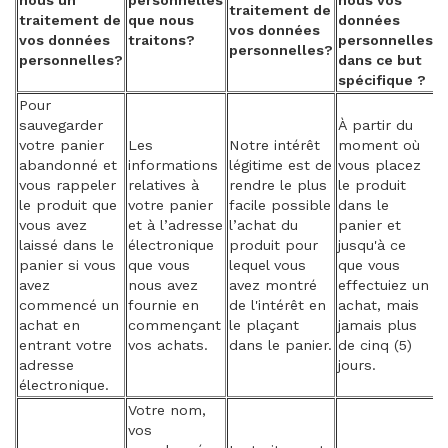
nous un
personnelles
nous vos
traitement de
traitement de
que nous
données
vos données
vos données
traitons?
personnelles
personnelles?
personnelles?
dans ce but
spécifique ?
Pour
sauvegarder
À partir du
votre panier
Les
Notre intérêt
moment où
abandonné et
informations
légitime est de
vous placez
vous rappeler
relatives à
rendre le plus
le produit
le produit que
votre panier
facile possible
dans le
vous avez
et à l’adresse
l’achat du
panier et
laissé dans le
électronique
produit pour
jusqu'à ce
panier si vous
que vous
lequel vous
que vous
avez
nous avez
avez montré
effectuiez un
commencé un
fournie en
de l'intérêt en
achat, mais
achat en
commençant
le plaçant
jamais plus
entrant votre
vos achats.
dans le panier.
de cinq (5)
adresse
jours.
électronique.
Votre nom,
vos