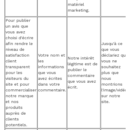
matériel
marketing.
Pour publier
un avis que
vous avez
choisi d'écrire
afin rendre le
Jusqu'à ce
niveau de
que vous
satisfaction
Votre nom et
déclariez que
Notre intérêt
client
les
vous ne
légitime est de
transparent
informations
souhaitez
publier le
pour les
que vous
plus que
commentaire
visiteurs du
avez écrites
nous
que vous avez
site et pour
dans votre
montrions
écrit.
commercialiser
commentaire.
l'image/vidéo
notre marque
sur notre
et nos
site.
produits
auprès de
clients
potentiels.