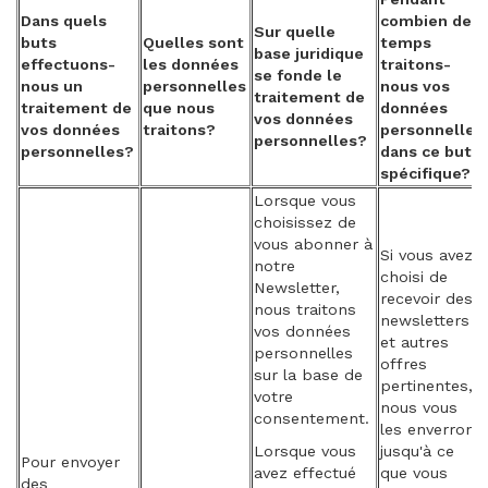
Dans quels
combien de
Sur quelle
buts
Quelles sont
temps
base juridique
effectuons-
les données
traitons-
se fonde le
nous un
personnelles
nous vos
traitement de
traitement de
que nous
données
vos données
vos données
traitons?
personnelles
personnelles?
personnelles?
dans ce but
spécifique?
Lorsque vous
choisissez de
vous abonner à
Si vous avez
notre
choisi de
Newsletter,
recevoir des
nous traitons
newsletters
vos données
et autres
personnelles
offres
sur la base de
pertinentes,
votre
nous vous
consentement.
les enverrons
Lorsque vous
jusqu'à ce
Pour envoyer
avez effectué
que vous
des