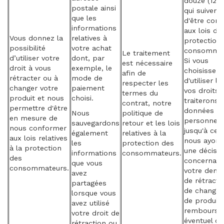
douze (12) 
postale ainsi
qui suivent 
que les
d'être con
informations
aux lois de
Vous donnez la
relatives à
protection
possibilité
votre achat
consommat
Le traitement
d’utiliser votre
dont, par
Si vous
est nécessaire
droit à vous
exemple, le
choisissez
afin de
rétracter ou à
mode de
d'utiliser l'
respecter les
changer votre
paiement
vos droits,
termes du
produit et nous
choisi.
traiterons 
contrat, notre
permettre d'être
données
Nous
politique de
en mesure de
personnell
sauvegardons
retour et les lois
nous conformer
jusqu'à ce 
également
relatives à la
aux lois relatives
nous ayons
les
protection des
à la protection
une décisio
informations
consommateurs.
des
concernant
que vous
consommateurs.
votre dem
avez
de rétracta
partagées
de change
lorsque vous
de produit,
avez utilisé
rembourse
votre droit de
éventuel ou
rétraction ou