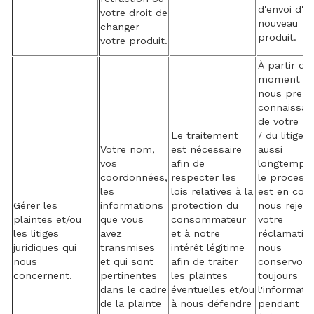
d'envoi d'u
votre droit de
nouveau
changer
produit.
votre produit.
À partir du
moment o
nous pren
connaissan
de votre pl
Le traitement
/ du litige e
Votre nom,
est nécessaire
aussi
vos
afin de
longtemps
coordonnées,
respecter les
le process
les
lois relatives à la
est en cour
Gérer les
informations
protection du
nous rejet
plaintes et/ou
que vous
consommateur
votre
les litiges
avez
et à notre
réclamation
juridiques qui
transmises
intérêt légitime
nous
nous
et qui sont
afin de traiter
conservon
concernent.
pertinentes
les plaintes
toujours
dans le cadre
éventuelles et/ou
l'informati
de la plainte
à nous défendre
pendant d