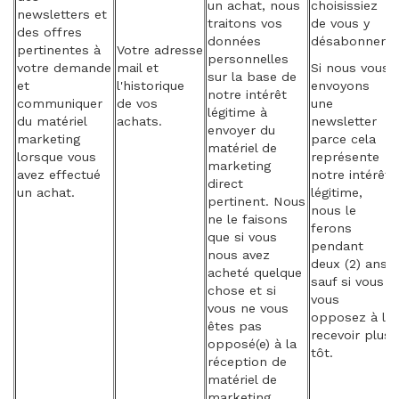
un achat, nous
choisissiez
newsletters et
traitons vos
de vous y
des offres
données
désabonner.
pertinentes à
Votre adresse
personnelles
votre demande
mail et
Si nous vous
sur la base de
et
l'historique
envoyons
notre intérêt
communiquer
de vos
une
légitime à
du matériel
achats.
newsletter
envoyer du
marketing
parce cela
matériel de
lorsque vous
représente
marketing
avez effectué
notre intérêt
direct
un achat.
légitime,
pertinent. Nous
nous le
ne le faisons
ferons
que si vous
pendant
nous avez
deux (2) ans,
acheté quelque
sauf si vous
chose et si
vous
vous ne vous
opposez à la
êtes pas
recevoir plus
opposé(e) à la
tôt.
réception de
matériel de
marketing.