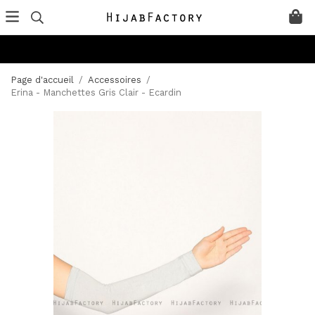
Page d'accueil
/
Accessoires
/
Erina - Manchettes Gris Clair - Ecardin