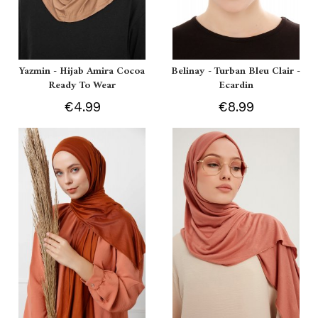
Yazmin - Hijab Amira Cocoa
Belinay - Turban Bleu Clair -
Ready To Wear
Ecardin
€4.99
€8.99