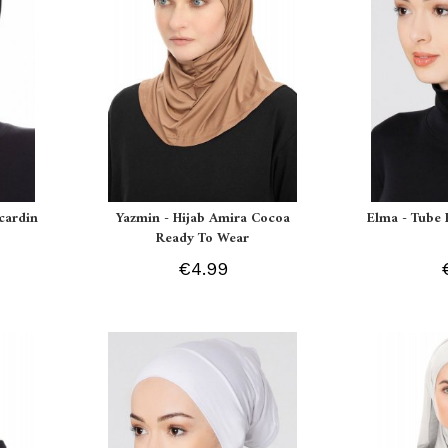
Ecardin
Yazmin - Hijab Amira Cocoa
Elma - Tube 
Ready To Wear
€4.99