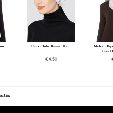
lanc
Elma - Tube Bonnet Blanc
Melek - Hij
Gris Cl
€4.50
autés