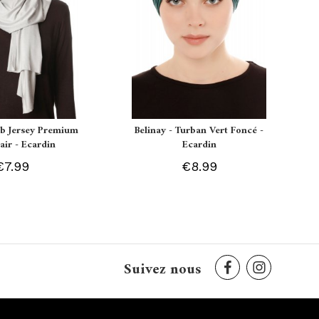
ab Jersey Premium
Belinay - Turban Vert Foncé -
air - Ecardin
Ecardin
€7.99
€8.99
Suivez nous