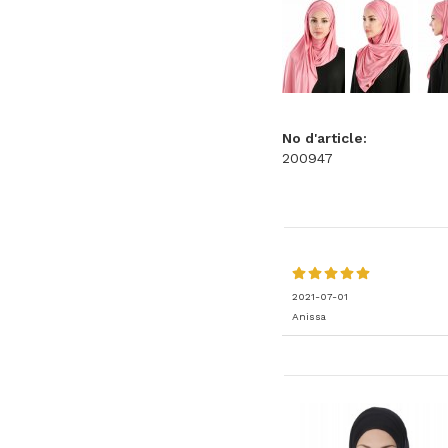
No d'article:
200947
2021-07-01
Anissa