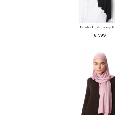
Farah - Hijab Jersey N
€7.99