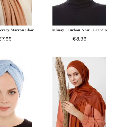
 Jersey Marron Clair
Belinay - Turban Noir - Ecardin
€7.99
€8.99