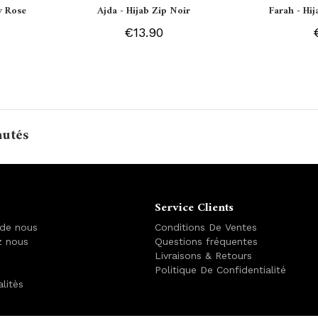
y Rose
Ajda - Hijab Zip Noir
Farah - Hi
€13.90
autés
Service Clients
 de nous
Conditions De Ventes
z nous
Questions fréquentes
Livraisons & Retours
Politique De Confidentialité
alitès