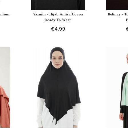
remium
Yazmin - Hijab Amira Cocoa
Belinay - T
Ready To Wear
€4.99