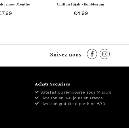
jab Jersey Menthe
Chiffon Hijab - Bubblegum
€7.99
€4.99
Suivez nous
Achats Sécurisés
Satisfait ou remboursé sous 14 jours
Livraison en 3-6 jours en France
Livraison gratuite à partir de €70