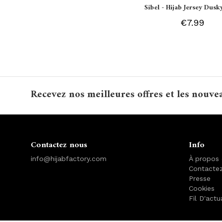
Sibel - Hijab Jersey Dusk
€7.99
Recevez nos meilleures offres et les nouve
Contactez nous
Info
info@hijabfactory.com
À propos
Contacte
Presse
Cookies
Fil D'actu