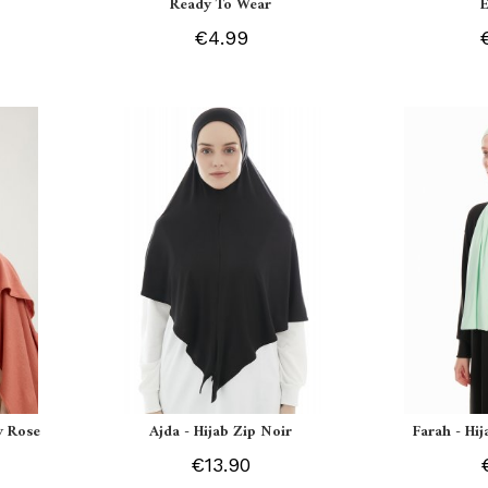
Ready To Wear
€4.99
y Rose
Ajda - Hijab Zip Noir
Farah - Hi
€13.90