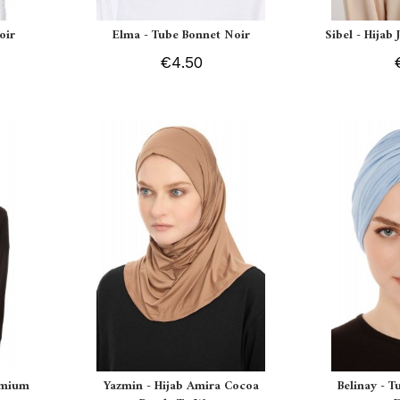
oir
Elma - Tube Bonnet Noir
Sibel - Hijab
€4.50
remium
Yazmin - Hijab Amira Cocoa
Belinay - T