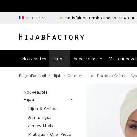
Satisfait ou remboursé sous 14 jours
Nouveautés
Hijab
Accessoires
Meilleures Ve
Page d'accueil
/
Hijab
/
Carmen - Hijab Pratique Crème - Ay
Nouveautés
Hijab
Hijab & Châles
Amira Hijab
Jersey Hijab
Pratique / One-Piece