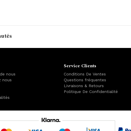
autés
Service Clients
 de nous
Conditions De Ventes
z nous
Questions fréquentes
Livraisons & Retours
Politique De Confidentialité
alitès