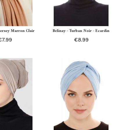
 Jersey Marron Clair
Belinay - Turban Noir - Ecardin
€7.99
€8.99