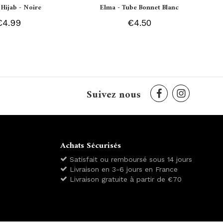
 Hijab - Noire
Elma - Tube Bonnet Blanc
€4.99
€4.50
Suivez nous
Achats Sécurisés
Satisfait ou remboursé sous 14 jours
Livraison en 3-6 jours en France
Livraison gratuite à partir de €70