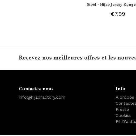
Sibel - Hijab Jersey Rouge
€7.99
Recevez nos meilleures offres et les nouve
Contactez nous
Info
info@hijabfactory.com
À propos
Contacte
Presse
Cookies
Fil D'actu