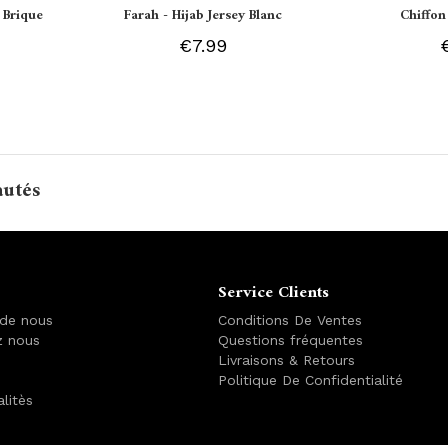
 Brique
Farah - Hijab Jersey Blanc
Chiffon
€7.99
autés
Service Clients
 de nous
Conditions De Ventes
z nous
Questions fréquentes
Livraisons & Retours
Politique De Confidentialité
alitès