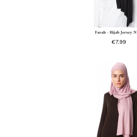
Farah - Hijab Jersey N
€7.99