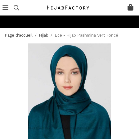
Page d'accueil
/
Hijab
/
Ece - Hijab Pashmina Vert Foncé