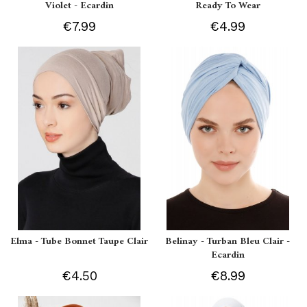
Violet - Ecardin
Ready To Wear
€7.99
€4.99
Elma - Tube Bonnet Taupe Clair
Belinay - Turban Bleu Clair -
Ecardin
€4.50
€8.99