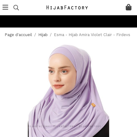
Page d'accueil
/
Hijab
/
Esma - Hijab Amira Violet Clair - Firdevs