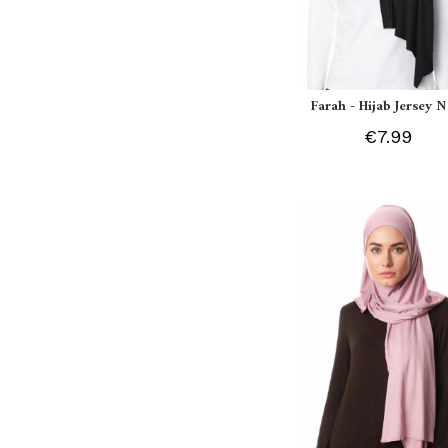
Farah - Hijab Jersey N
€7.99