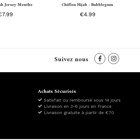
jab Jersey Menthe
Chiffon Hijab - Bubblegum
€7.99
€4.99
Suivez nous
Achats Sécurisés
Satisfait ou remboursé sous 14 jours
Livraison en 3-6 jours en France
Livraison gratuite à partir de €70