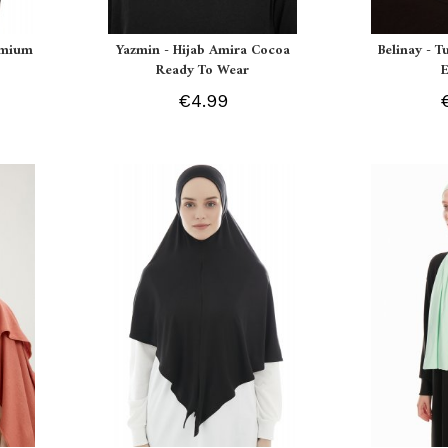
remium
Yazmin - Hijab Amira Cocoa
Belinay - T
Ready To Wear
€4.99