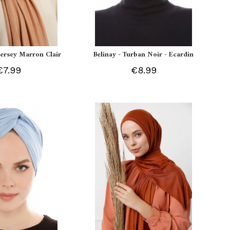
 Jersey Marron Clair
Belinay - Turban Noir - Ecardin
€7.99
€8.99