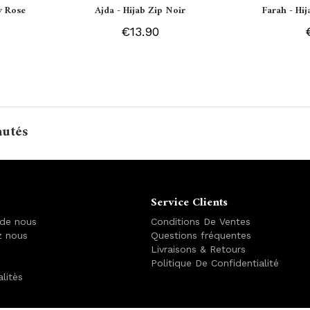
y Rose
Ajda - Hijab Zip Noir
Farah - Hi
€13.90
autés
Service Clients
 de nous
Conditions De Ventes
z nous
Questions fréquentes
Livraisons & Retours
Politique De Confidentialité
alitès