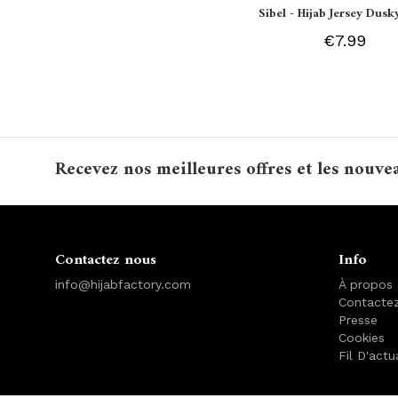
Sibel - Hijab Jersey Dusk
€7.99
Recevez nos meilleures offres et les nouve
Contactez nous
Info
info@hijabfactory.com
À propos
Contacte
Presse
Cookies
Fil D'actu