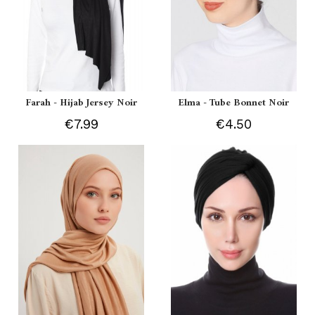
Farah - Hijab Jersey Noir
Elma - Tube Bonnet Noir
€7.99
€4.50