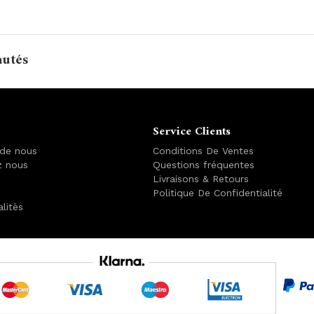
autés
Service Clients
 de nous
Conditions De Ventes
z nous
Questions fréquentes
Livraisons & Retours
Politique De Confidentialité
alitès