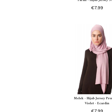
Farah - Hijab Jersey N
€7.99
Melek - Hijab Jersey P
Violet - Ecardin
€7.99