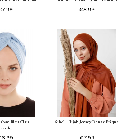
 Jersey Marron Clair
Belinay - Turban Noir - Ecardin
€7.99
€8.99
urban Bleu Clair -
Sibel - Hijab Jersey Rouge Brique
Ecardin
€8.99
€7.99