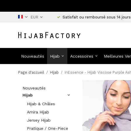
Satisfait ou remboursé sous 14 jours
Nouveautés
Hijab
Accessoires
Meilleures Ve
Page d'accueil
/
Hijab
/
InEssence - Hijab Viscose Purple As
Nouveautés
Hijab
Hijab & Châles
Amira Hijab
Jersey Hijab
Pratique / One-Piece