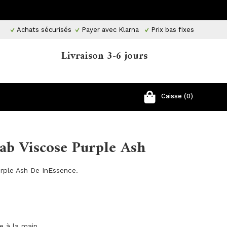
Achats sécurisés
Payer avec Klarna
Prix ​​bas fixes
Livraison 3-6 jours
Caisse (0)
jab Viscose Purple Ash
urple Ash De InEssence.
ge à la main