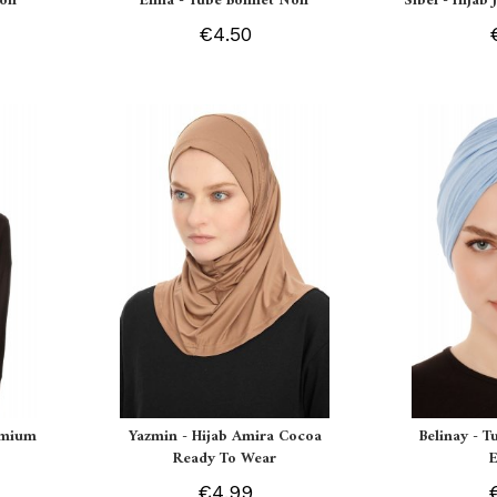
oir
Elma - Tube Bonnet Noir
Sibel - Hijab
€4.50
remium
Yazmin - Hijab Amira Cocoa
Belinay - T
Ready To Wear
€4.99