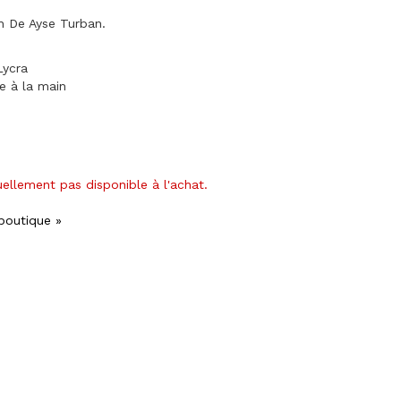
n De Ayse Turban.
Lycra
ge à la main
uellement pas disponible à l'achat.
 boutique »