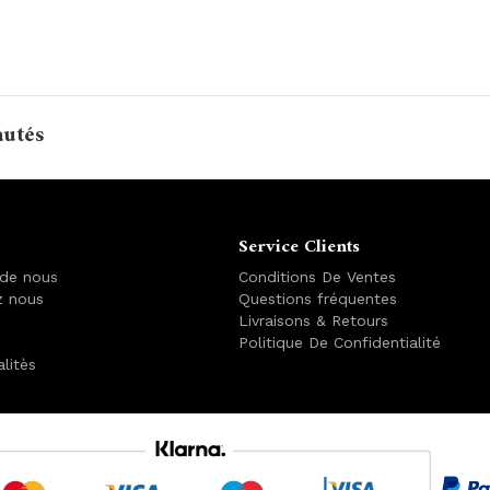
autés
Service Clients
 de nous
Conditions De Ventes
z nous
Questions fréquentes
Livraisons & Retours
Politique De Confidentialité
alitès