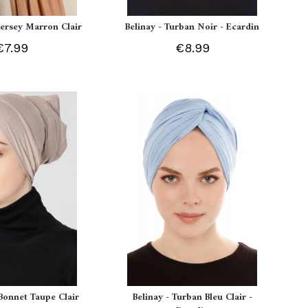
 Jersey Marron Clair
Belinay - Turban Noir - Ecardin
€7.99
€8.99
Bonnet Taupe Clair
Belinay - Turban Bleu Clair -