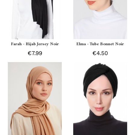
Farah - Hijab Jersey Noir
Elma - Tube Bonnet Noir
€7.99
€4.50