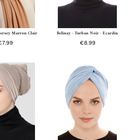
 Jersey Marron Clair
Belinay - Turban Noir - Ecardin
€7.99
€8.99