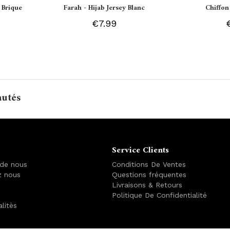
 Brique
Farah - Hijab Jersey Blanc
Chiffon
€7.99
autés
Service Clients
 de nous
Conditions De Ventes
z nous
Questions fréquentes
Livraisons & Retours
Politique De Confidentialité
alitès