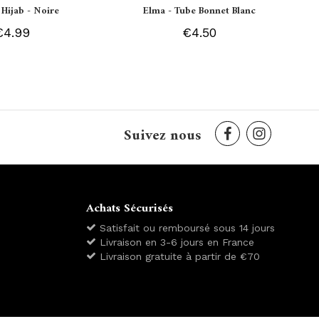
 Hijab - Noire
Elma - Tube Bonnet Blanc
€4.99
€4.50
Suivez nous
Achats Sécurisés
Satisfait ou remboursé sous 14 jours
Livraison en 3-6 jours en France
Livraison gratuite à partir de €70