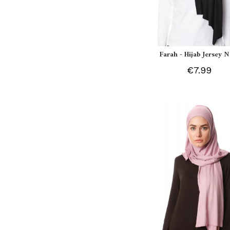
Farah - Hijab Jersey N
€7.99