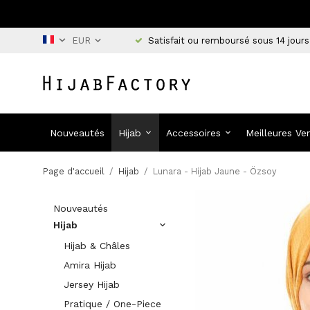
Satisfait ou remboursé sous 14 jours
Nouveautés
Hijab
Accessoires
Meilleures Ve
Page d'accueil
/
Hijab
/
Lunara - Hijab Jaune - Özsoy
Nouveautés
Hijab
Hijab & Châles
Amira Hijab
Jersey Hijab
Pratique / One-Piece