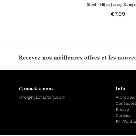
Sibel - Hijab Jersey Rouge
€7.99
Recevez nos meilleures offres et les nouve
Contactez nous
Info
info@hijabfactory.com
À propos
Contacte
Presse
Cookies
Fil D'actu