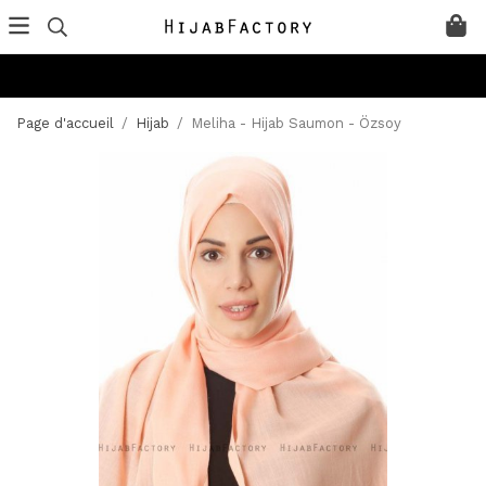
Page d'accueil
/
Hijab
/
Meliha - Hijab Saumon - Özsoy