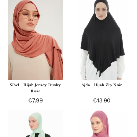
Sibel - Hijab Jersey Dusky
Ajda - Hijab Zip Noir
Rose
€7.99
€13.90