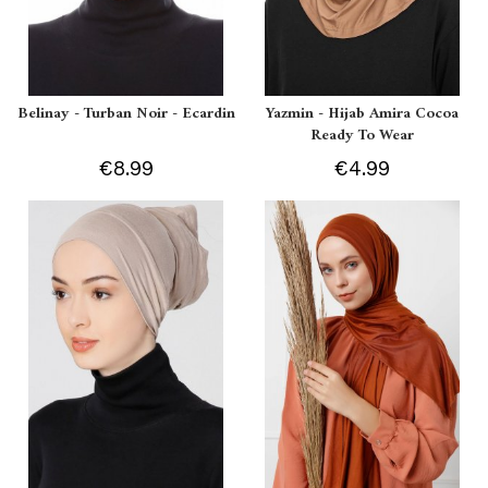
Belinay - Turban Noir - Ecardin
Yazmin - Hijab Amira Cocoa
Ready To Wear
€8.99
€4.99