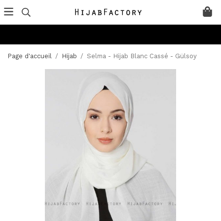
Page d'accueil
/
Hijab
/
Selma - Hijab Blanc Cassé - Gülsoy