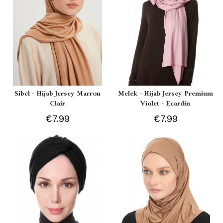
Sibel - Hijab Jersey Marron
Melek - Hijab Jersey Premium
Clair
Violet - Ecardin
€7.99
€7.99