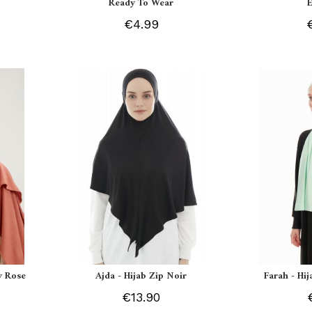
Ready To Wear
€4.99
y Rose
Ajda - Hijab Zip Noir
Farah - Hi
€13.90