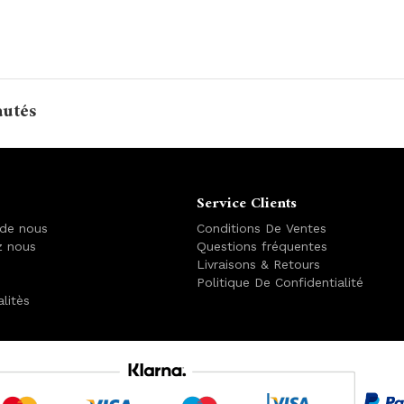
autés
Service Clients
 de nous
Conditions De Ventes
z nous
Questions fréquentes
Livraisons & Retours
Politique De Confidentialité
alitès