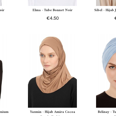
oir
Elma - Tube Bonnet Noir
Sibel - Hijab
€4.50
remium
Yazmin - Hijab Amira Cocoa
Belinay - T