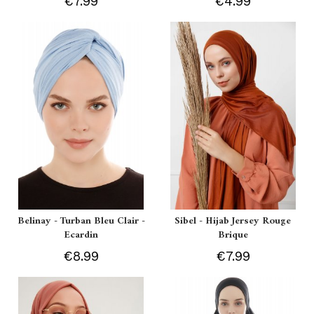
€7.99
€4.99
Belinay - Turban Bleu Clair -
Sibel - Hijab Jersey Rouge
Ecardin
Brique
€8.99
€7.99