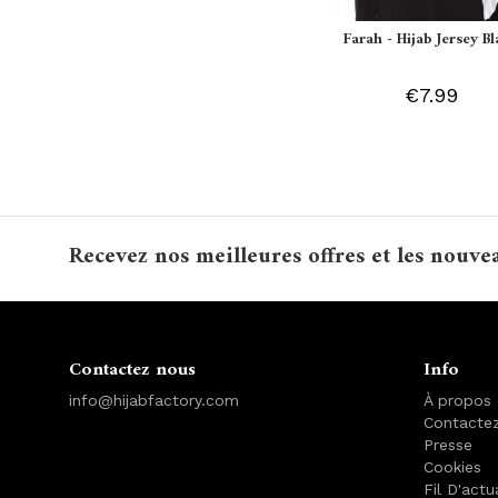
Farah - Hijab Jersey B
€7.99
Recevez nos meilleures offres et les nouve
Contactez nous
Info
info@hijabfactory.com
À propos
Contacte
Presse
Cookies
Fil D'actu