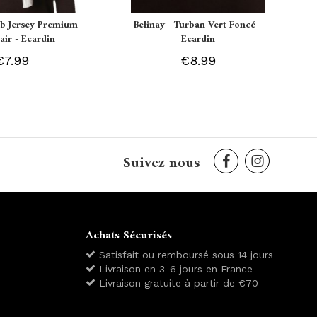
ab Jersey Premium
Belinay - Turban Vert Foncé -
air - Ecardin
Ecardin
€7.99
€8.99
Suivez nous
Achats Sécurisés
Satisfait ou remboursé sous 14 jours
Livraison en 3-6 jours en France
Livraison gratuite à partir de €70