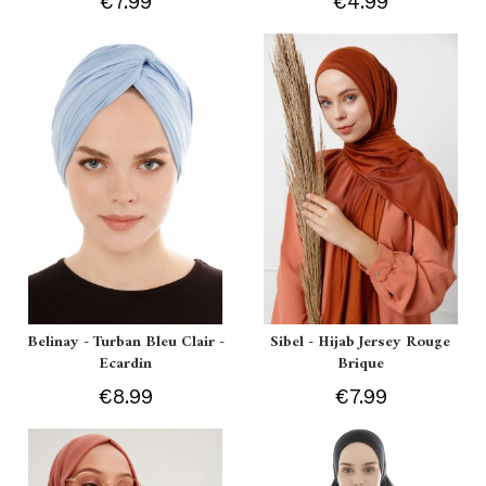
€7.99
€4.99
Belinay - Turban Bleu Clair -
Sibel - Hijab Jersey Rouge
Ecardin
Brique
€8.99
€7.99