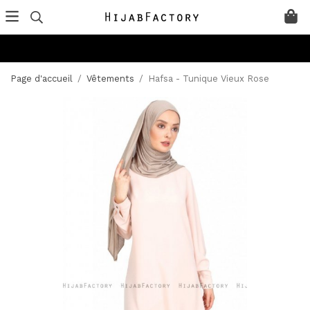
Page d'accueil
/
Vêtements
/
Hafsa - Tunique Vieux Rose