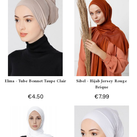
Elma - Tube Bonnet Taupe Clair
Sibel - Hijab Jersey Rouge
Brique
€4.50
€7.99