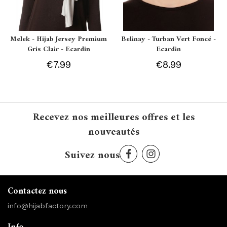
Melek - Hijab Jersey Premium
Belinay - Turban Vert Foncé -
Gris Clair - Ecardin
Ecardin
€7.99
€8.99
Recevez nos meilleures offres et les
nouveautés
Suivez nous
Contactez nous
info@hijabfactory.com