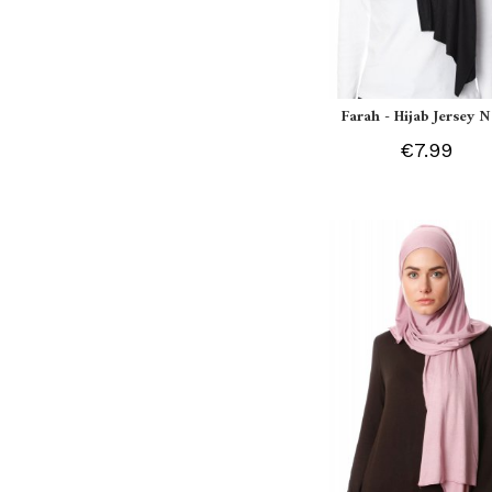
Farah - Hijab Jersey N
€7.99