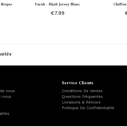
 Brique
Farah - Hijab Jersey Blanc
Chiffon
€7.99
autés
Service Clients
 de nous
Conditions De Ventes
z nous
Questions fréquentes
Livraisons & Retours
Politique De Confidentialité
alitès