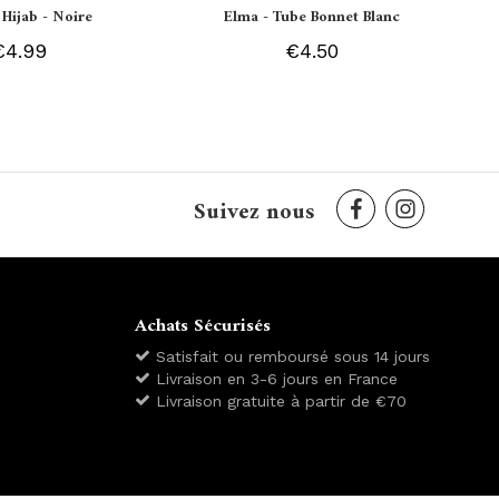
 Hijab - Noire
Elma - Tube Bonnet Blanc
€4.99
€4.50
Suivez nous
Achats Sécurisés
Satisfait ou remboursé sous 14 jours
Livraison en 3-6 jours en France
Livraison gratuite à partir de €70