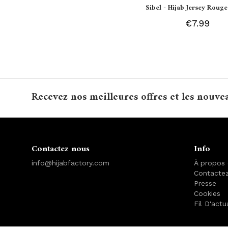
Sibel - Hijab Jersey Rouge
€7.99
Recevez nos meilleures offres et les nouve
Contactez nous
Info
info@hijabfactory.com
À propos
Contacte
Presse
Cookies
Fil D'actu