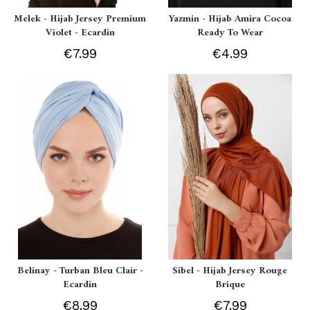
Melek - Hijab Jersey Premium
Yazmin - Hijab Amira Cocoa
Violet - Ecardin
Ready To Wear
€7.99
€4.99
Belinay - Turban Bleu Clair -
Sibel - Hijab Jersey Rouge
Ecardin
Brique
€8.99
€7.99