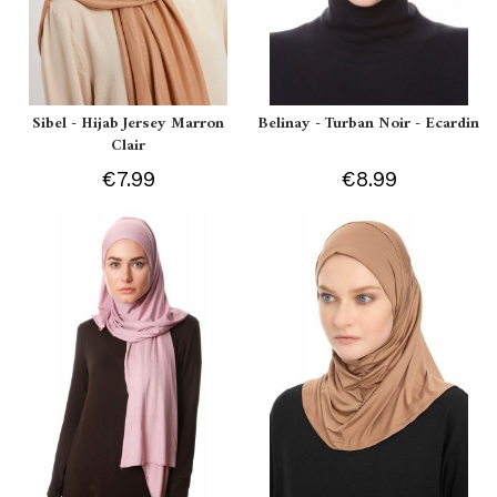
Sibel - Hijab Jersey Marron
Belinay - Turban Noir - Ecardin
Clair
€7.99
€8.99