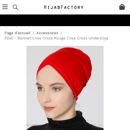
Page d'accueil
/
Accessoires
/
Pileli - Bonnet Criss Cross Rouge Criss Cross Underslöja