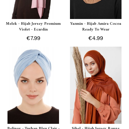
Melek - Hijab Jersey Premium
Yazmin - Hijab Amira Cocoa
Violet - Ecardin
Ready To Wear
€7.99
€4.99
Belinay - Turban Bleu Clair -
Sibel - Hijab Jersey Rouge