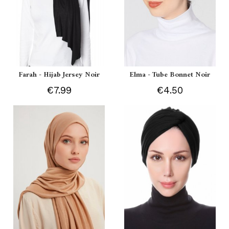
Farah - Hijab Jersey Noir
Elma - Tube Bonnet Noir
€7.99
€4.50