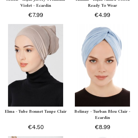
Violet - Ecardin
Ready To Wear
€7.99
€4.99
Elma - Tube Bonnet Taupe Clair
Belinay - Turban Bleu Clair -
Ecardin
€4.50
€8.99