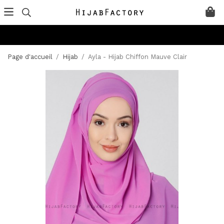
Page d'accueil
/
Hijab
/
Ayla - Hijab Chiffon Mauve Clair