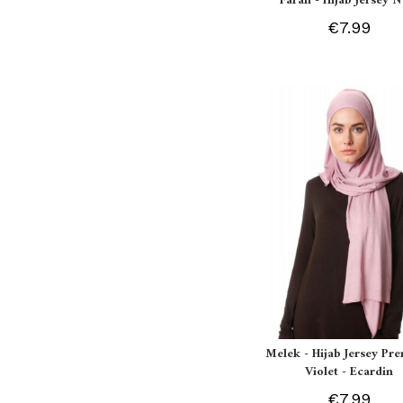
Farah - Hijab Jersey N
€7.99
Melek - Hijab Jersey P
Violet - Ecardin
€7.99