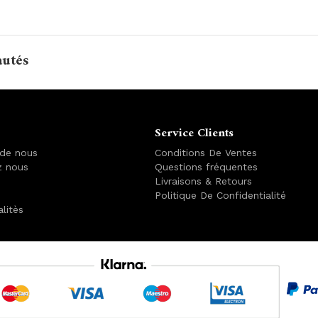
autés
Service Clients
 de nous
Conditions De Ventes
z nous
Questions fréquentes
Livraisons & Retours
Politique De Confidentialité
alitès