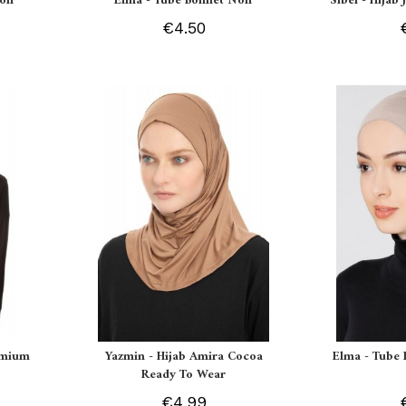
oir
Elma - Tube Bonnet Noir
Sibel - Hijab
€4.50
remium
Yazmin - Hijab Amira Cocoa
Elma - Tube 
Ready To Wear
€4.99