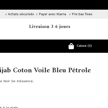
Achats sécurisés
Payer avec Klarna
Prix ​​bas fixes
Livraison 3-6 jours
Caisse (0)
ijab Coton Voile Bleu Pétrole
le Noir De InEssence.
ge à la main