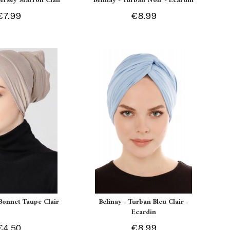
 Jersey Marron Clair
Belinay - Turban Noir - Ecardin
€7.99
€8.99
Bonnet Taupe Clair
Belinay - Turban Bleu Clair -
Ecardin
€4.50
€8.99