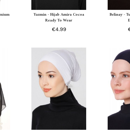
remium
Yazmin - Hijab Amira Cocoa
Belinay - T
Ready To Wear
€4.99