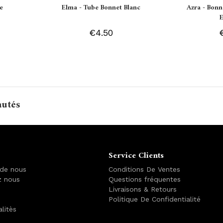
e
Elma - Tube Bonnet Blanc
Azra - Bonn
€4.50
autés
Service Clients
 de nous
Conditions De Ventes
z nous
Questions fréquentes
Livraisons & Retours
Politique De Confidentialité
alitès