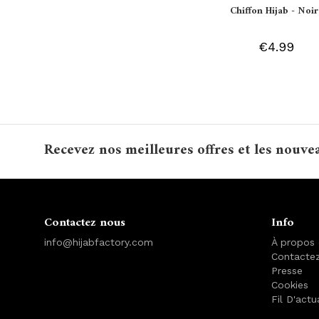
Chiffon Hijab - Noir
€4.99
Recevez nos meilleures offres et les nouve
Contactez nous
Info
info@hijabfactory.com
À propos
Contacte
Presse
Cookies
Fil D'actu