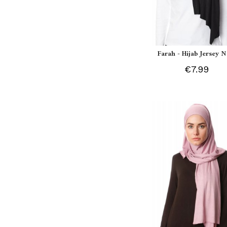
Farah - Hijab Jersey N
€7.99