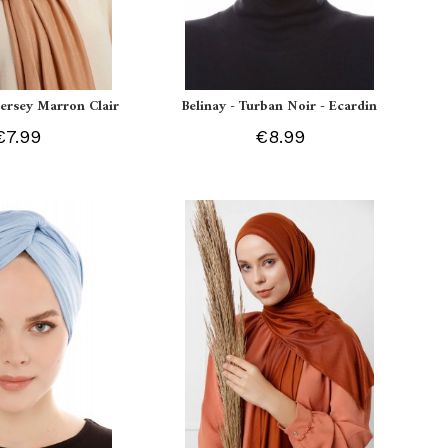
 Jersey Marron Clair
Belinay - Turban Noir - Ecardin
€7.99
€8.99