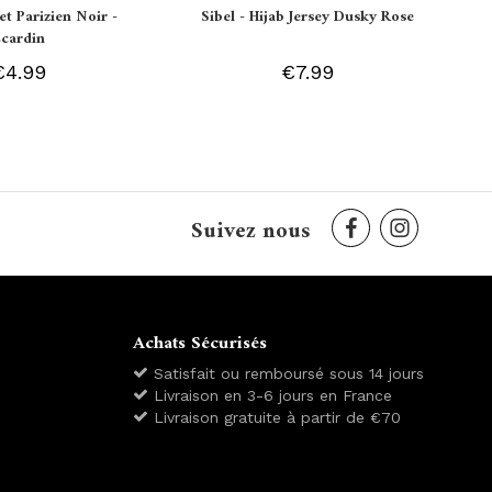
et Parizien Noir -
Sibel - Hijab Jersey Dusky Rose
Ecardin
€4.99
€7.99
Suivez nous
Achats Sécurisés
Satisfait ou remboursé sous 14 jours
Livraison en 3-6 jours en France
Livraison gratuite à partir de €70