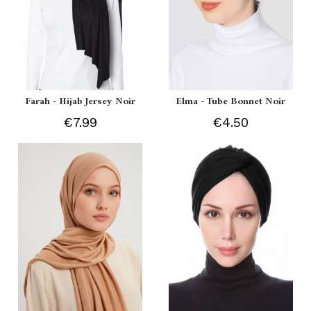
Farah - Hijab Jersey Noir
Elma - Tube Bonnet Noir
€7.99
€4.50