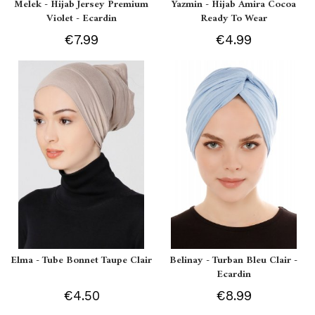
Melek - Hijab Jersey Premium
Yazmin - Hijab Amira Cocoa
Violet - Ecardin
Ready To Wear
€7.99
€4.99
Elma - Tube Bonnet Taupe Clair
Belinay - Turban Bleu Clair -
Ecardin
€4.50
€8.99