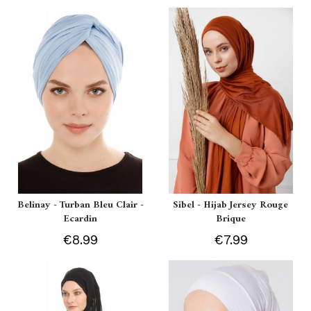
Belinay - Turban Bleu Clair -
Sibel - Hijab Jersey Rouge
Ecardin
Brique
€8.99
€7.99