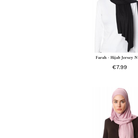
Farah - Hijab Jersey N
€7.99