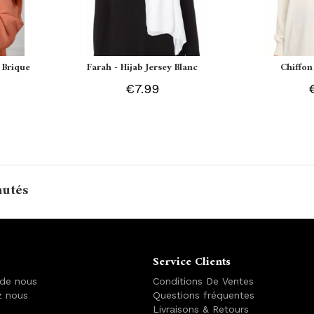
 Brique
Farah - Hijab Jersey Blanc
Chiffon
€7.99
autés
Service Clients
 de nous
Conditions De Ventes
z nous
Questions fréquentes
Livraisons & Retours