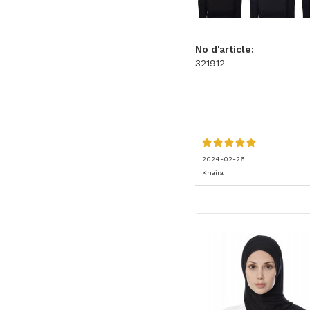
No d'article:
321912
2024-02-26
Khaira