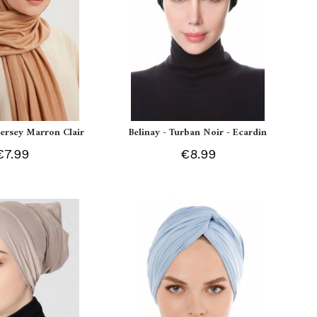
 Jersey Marron Clair
Belinay - Turban Noir - Ecardin
€7.99
€8.99