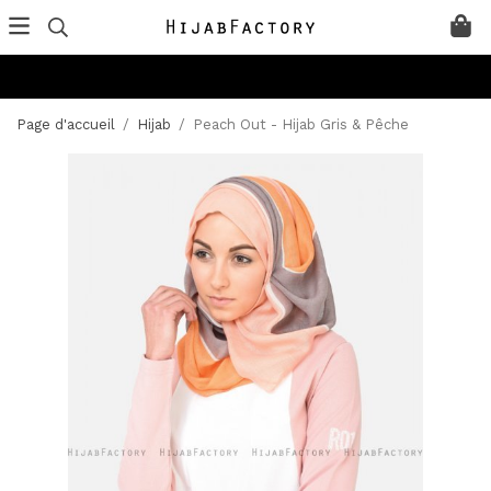
Page d'accueil
/
Hijab
/
Peach Out - Hijab Gris & Pêche