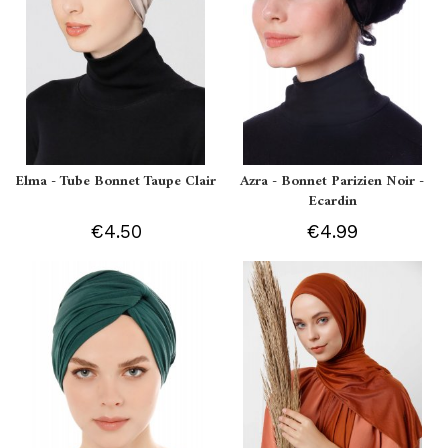
Elma - Tube Bonnet Taupe Clair
Azra - Bonnet Parizien Noir -
Ecardin
€4.50
€4.99