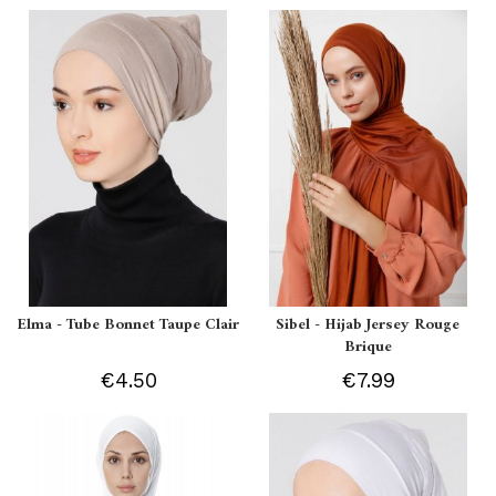
Elma - Tube Bonnet Taupe Clair
Sibel - Hijab Jersey Rouge
Brique
€4.50
€7.99