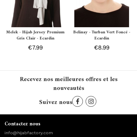
Melek - Hijab Jersey Premium
Belinay - Turban Vert Foncé -
Gris Clair - Ecardin
Ecardin
€7.99
€8.99
Recevez nos meilleures offres et les
nouveautés
Suivez nous
Contactez nous
info@hijabfactory.com