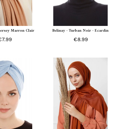
 Jersey Marron Clair
Belinay - Turban Noir - Ecardin
€7.99
€8.99