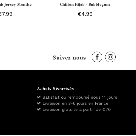
jab Jersey Menthe
Chiffon Hijab - Bubblegum
€7.99
€4.99
Suivez nous
Achats Sécurisés
Satisfait ou remboursé sous 14 jours
Livraison en 3-6 jours en France
Livraison gratuite à partir de €70