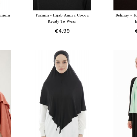
remium
Yazmin - Hijab Amira Cocoa
Belinay - T
Ready To Wear
€4.99