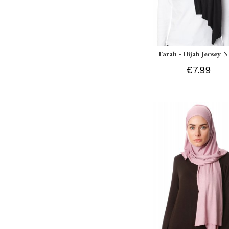
Farah - Hijab Jersey N
€7.99