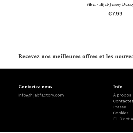
Sibel - Hijab Jersey Dusk
€7.99
Recevez nos meilleures offres et les nouve
Contactez nous
Info
info@hijabfactory.com
À propos
Contacte
Presse
Cookies
Fil D'actu