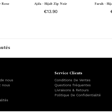
y Rose
Ajda - Hijab Zip Noir
Farah - Hi
€13.90
autés
Service Clients
 de nous
Conditions De Ventes
z nous
Questions fréquentes
Livraisons & Retours
Politique De Confidentialité
alitès